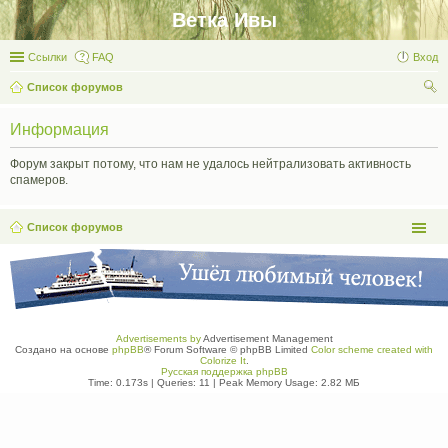
Ветка Ивы
Ссылки
FAQ
Вход
Список форумов
ои
Информация
ск
Форум закрыт потому, что нам не удалось нейтрализовать активность
спамеров.
Список форумов
Advertisements by
Advertisement Management
Создано на основе
phpBB
® Forum Software © phpBB Limited
Color scheme created with
Colorize It
.
Русская поддержка phpBB
Time: 0.173s
|
Queries: 11
| Peak Memory Usage: 2.82 МБ