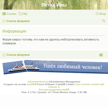
Ветка Ивы
Ссылки
FAQ
Вход
Список форумов
ои
Информация
ск
Форум закрыт потому, что нам не удалось нейтрализовать активность
спамеров.
Список форумов
Advertisements by
Advertisement Management
Создано на основе
phpBB
® Forum Software © phpBB Limited
Color scheme created with
Colorize It
.
Русская поддержка phpBB
Time: 0.174s
|
Queries: 10
| Peak Memory Usage: 2.81 МБ