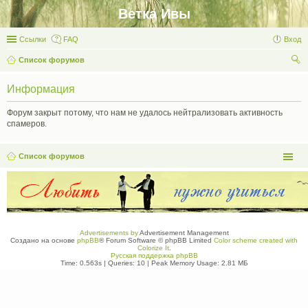
Ветка Ивы
Ссылки
FAQ
Вход
Список форумов
ои
Информация
ск
Форум закрыт потому, что нам не удалось нейтрализовать активность
спамеров.
Список форумов
Advertisements by
Advertisement Management
Создано на основе
phpBB
® Forum Software © phpBB Limited
Color scheme created with
Colorize It
.
Русская поддержка phpBB
Time: 0.563s
|
Queries: 10
| Peak Memory Usage: 2.81 МБ