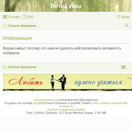
Ветка Ивы
Ссылки
FAQ
Вход
Список форумов
ои
Информация
ск
Форум закрыт потому, что нам не удалось нейтрализовать активность
спамеров.
Список форумов
Advertisements by
Advertisement Management
Создано на основе
phpBB
® Forum Software © phpBB Limited
Color scheme created with
Colorize It
.
Русская поддержка phpBB
Time: 0.640s
|
Queries: 13
| Peak Memory Usage: 2.81 МБ