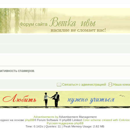
активность спамеров.
Связаться с администрацией
Наша кома
Advertisements by
Advertisement Management
оздано на основе
phpBB
® Forum Software © phpBB Limited
Color scheme created with Colorize 
Русская поддержка phpBB
Time: 0.142s
|
Queries: 11
| Peak Memory Usage: 2.82 МБ