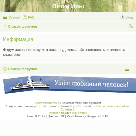
Ветка Ивы
Ссылки
FAQ
Вход
Список форумов
ои
Информация
ск
Форум закрыт потому, что нам не удалось нейтрализовать активность
спамеров.
Список форумов
Advertisements by
Advertisement Management
Создано на основе
phpBB
® Forum Software © phpBB Limited
Color scheme created with
Colorize It
.
Русская поддержка phpBB
Time: 0.201s
|
Queries: 10
| Peak Memory Usage: 2.81 МБ