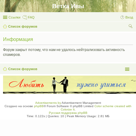
Ветка Ивы
Ссылки
FAQ
Вход
Список форумов
ои
Информация
ск
Форум закрыт потому, что нам не удалось нейтрализовать активность
спамеров.
Список форумов
Advertisements by
Advertisement Management
Создано на основе
phpBB
® Forum Software © phpBB Limited
Color scheme created with
Colorize It
.
Русская поддержка phpBB
Time: 0.122s
|
Queries: 10
| Peak Memory Usage: 2.81 МБ