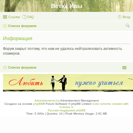
Ветка Ивы
Ссылки
FAQ
Вход
Список форумов
ои
Информация
ск
Форум закрыт потому, что нам не удалось нейтрализовать активность
спамеров.
Список форумов
Advertisements by
Advertisement Management
Создано на основе
phpBB
® Forum Software © phpBB Limited
Color scheme created with
Colorize It
.
Русская поддержка phpBB
Time: 0.340s
|
Queries: 14
| Peak Memory Usage: 2.81 МБ