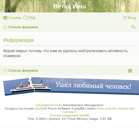
Ветка Ивы
Ссылки
FAQ
Вход
Список форумов
ои
Информация
ск
Форум закрыт потому, что нам не удалось нейтрализовать активность
спамеров.
Список форумов
Advertisements by
Advertisement Management
Создано на основе
phpBB
® Forum Software © phpBB Limited
Color scheme created with
Colorize It
.
Русская поддержка phpBB
Time: 0.360s
|
Queries: 10
| Peak Memory Usage: 2.81 МБ