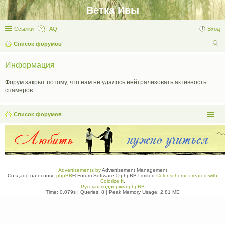
Ветка Ивы
Ссылки
FAQ
Вход
Список форумов
ои
Информация
ск
Форум закрыт потому, что нам не удалось нейтрализовать активность
спамеров.
Список форумов
Advertisements by
Advertisement Management
Создано на основе
phpBB
® Forum Software © phpBB Limited
Color scheme created with
Colorize It
.
Русская поддержка phpBB
Time: 0.079s
|
Queries: 8
| Peak Memory Usage: 2.81 МБ