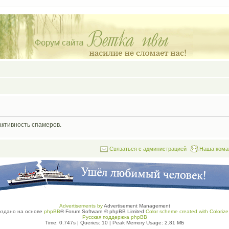
активность спамеров.
Связаться с администрацией
Наша кома
Advertisements by
Advertisement Management
оздано на основе
phpBB
® Forum Software © phpBB Limited
Color scheme created with Colorize 
Русская поддержка phpBB
Time: 0.747s
|
Queries: 10
| Peak Memory Usage: 2.81 МБ