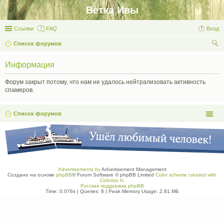
Ветка Ивы
Ссылки
FAQ
Вход
Список форумов
ои
Информация
ск
Форум закрыт потому, что нам не удалось нейтрализовать активность
спамеров.
Список форумов
Advertisements by
Advertisement Management
Создано на основе
phpBB
® Forum Software © phpBB Limited
Color scheme created with
Colorize It
.
Русская поддержка phpBB
Time: 0.076s
|
Queries: 8
| Peak Memory Usage: 2.81 МБ