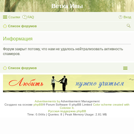
Ветка Ивы
Ссылки
FAQ
Вход
Список форумов
ои
Информация
ск
Форум закрыт потому, что нам не удалось нейтрализовать активность
спамеров.
Список форумов
Advertisements by
Advertisement Management
Создано на основе
phpBB
® Forum Software © phpBB Limited
Color scheme created with
Colorize It
.
Русская поддержка phpBB
Time: 0.044s
|
Queries: 8
| Peak Memory Usage: 2.81 МБ