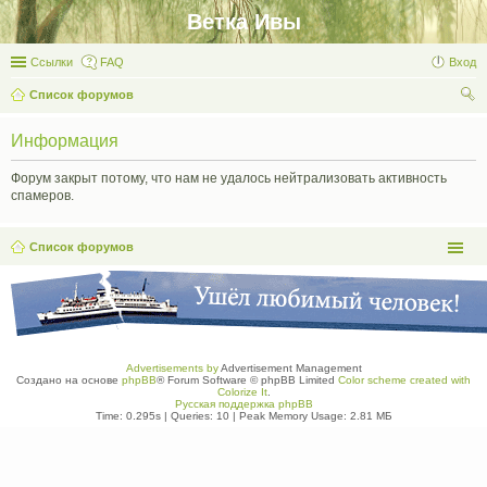
Ветка Ивы
Ссылки
FAQ
Вход
Список форумов
ои
Информация
ск
Форум закрыт потому, что нам не удалось нейтрализовать активность
спамеров.
Список форумов
Advertisements by
Advertisement Management
Создано на основе
phpBB
® Forum Software © phpBB Limited
Color scheme created with
Colorize It
.
Русская поддержка phpBB
Time: 0.295s
|
Queries: 10
| Peak Memory Usage: 2.81 МБ