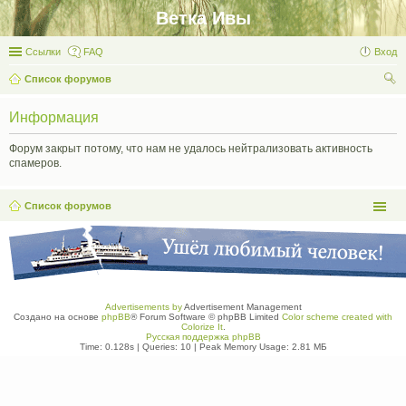
Ветка Ивы
Ссылки
FAQ
Вход
Список форумов
ои
Информация
ск
Форум закрыт потому, что нам не удалось нейтрализовать активность
спамеров.
Список форумов
Advertisements by
Advertisement Management
Создано на основе
phpBB
® Forum Software © phpBB Limited
Color scheme created with
Colorize It
.
Русская поддержка phpBB
Time: 0.128s
|
Queries: 10
| Peak Memory Usage: 2.81 МБ