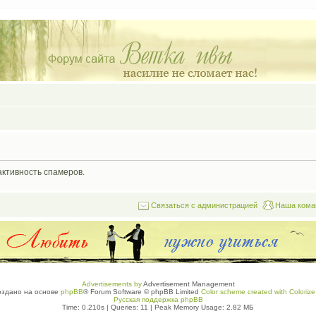
активность спамеров.
Связаться с администрацией
Наша кома
Advertisements by
Advertisement Management
оздано на основе
phpBB
® Forum Software © phpBB Limited
Color scheme created with Colorize 
Русская поддержка phpBB
Time: 0.210s
|
Queries: 11
| Peak Memory Usage: 2.82 МБ