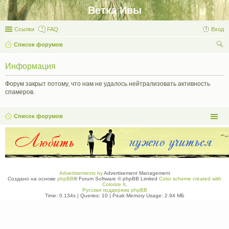
Ветка Ивы
Ссылки
FAQ
Вход
Список форумов
ои
Информация
ск
Форум закрыт потому, что нам не удалось нейтрализовать активность
спамеров.
Список форумов
Advertisements by
Advertisement Management
Создано на основе
phpBB
® Forum Software © phpBB Limited
Color scheme created with
Colorize It
.
Русская поддержка phpBB
Time: 0.134s
|
Queries: 10
| Peak Memory Usage: 2.94 МБ