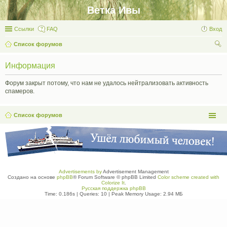
Ветка Ивы
Ссылки
FAQ
Вход
Список форумов
ои
Информация
ск
Форум закрыт потому, что нам не удалось нейтрализовать активность
спамеров.
Список форумов
Advertisements by
Advertisement Management
Создано на основе
phpBB
® Forum Software © phpBB Limited
Color scheme created with
Colorize It
.
Русская поддержка phpBB
Time: 0.186s
|
Queries: 10
| Peak Memory Usage: 2.94 МБ