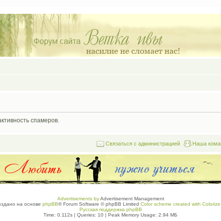
активность спамеров.
Связаться с администрацией
Наша кома
Advertisements by
Advertisement Management
оздано на основе
phpBB
® Forum Software © phpBB Limited
Color scheme created with Colorize 
Русская поддержка phpBB
Time: 0.112s
|
Queries: 10
| Peak Memory Usage: 2.94 МБ