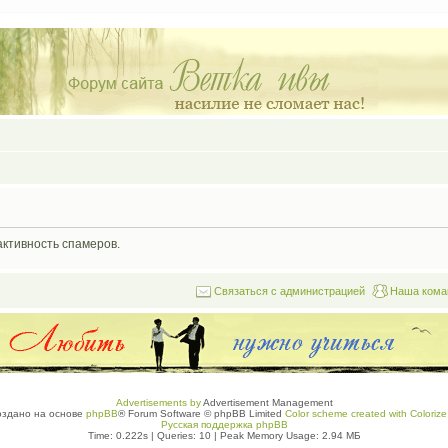
активность спамеров.
Связаться с администрацией
Наша кома
Advertisements by
Advertisement Management
оздано на основе
phpBB
® Forum Software © phpBB Limited
Color scheme created with Colorize 
Русская поддержка phpBB
Time: 0.222s
|
Queries: 10
| Peak Memory Usage: 2.94 МБ