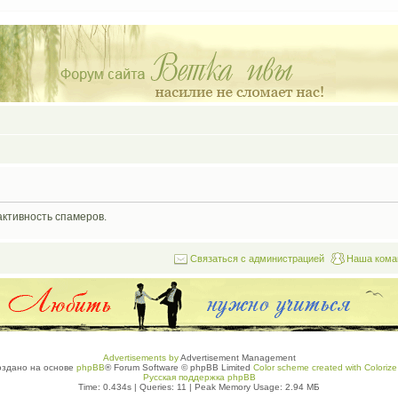
активность спамеров.
Связаться с администрацией
Наша кома
Advertisements by
Advertisement Management
оздано на основе
phpBB
® Forum Software © phpBB Limited
Color scheme created with Colorize 
Русская поддержка phpBB
Time: 0.434s
|
Queries: 11
| Peak Memory Usage: 2.94 МБ