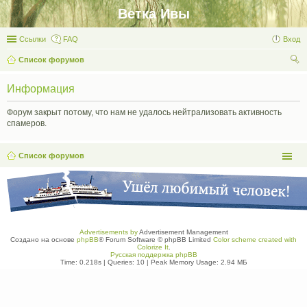
Ветка Ивы
Ссылки
FAQ
Вход
Список форумов
ои
Информация
ск
Форум закрыт потому, что нам не удалось нейтрализовать активность
спамеров.
Список форумов
Advertisements by
Advertisement Management
Создано на основе
phpBB
® Forum Software © phpBB Limited
Color scheme created with
Colorize It
.
Русская поддержка phpBB
Time: 0.218s
|
Queries: 10
| Peak Memory Usage: 2.94 МБ