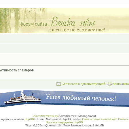
активность спамеров.
Связаться с администрацией
Наша кома
Advertisements by
Advertisement Management
оздано на основе
phpBB
® Forum Software © phpBB Limited
Color scheme created with Colorize 
Русская поддержка phpBB
Time: 0.205s
|
Queries: 10
| Peak Memory Usage: 2.94 МБ