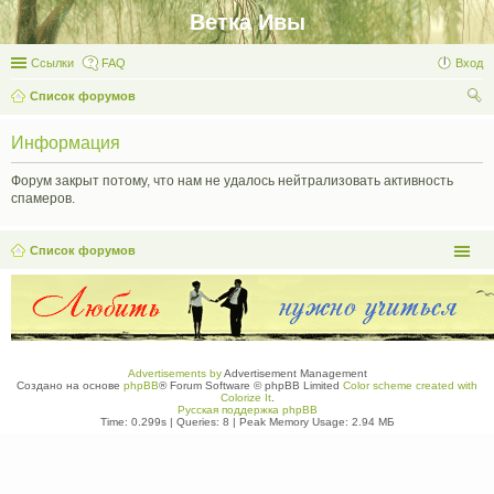
Ветка Ивы
Ссылки
FAQ
Вход
Список форумов
ои
Информация
ск
Форум закрыт потому, что нам не удалось нейтрализовать активность
спамеров.
Список форумов
Advertisements by
Advertisement Management
Создано на основе
phpBB
® Forum Software © phpBB Limited
Color scheme created with
Colorize It
.
Русская поддержка phpBB
Time: 0.299s
|
Queries: 8
| Peak Memory Usage: 2.94 МБ