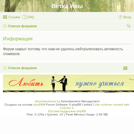
Ветка Ивы
Ссылки
FAQ
Вход
Список форумов
ои
Информация
ск
Форум закрыт потому, что нам не удалось нейтрализовать активность
спамеров.
Список форумов
Advertisements by
Advertisement Management
Создано на основе
phpBB
® Forum Software © phpBB Limited
Color scheme created with
Colorize It
.
Русская поддержка phpBB
Time: 0.126s
|
Queries: 10
| Peak Memory Usage: 2.94 МБ