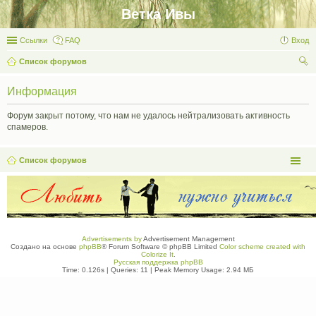
Ветка Ивы
Ссылки
FAQ
Вход
Список форумов
ои
Информация
ск
Форум закрыт потому, что нам не удалось нейтрализовать активность
спамеров.
Список форумов
Advertisements by
Advertisement Management
Создано на основе
phpBB
® Forum Software © phpBB Limited
Color scheme created with
Colorize It
.
Русская поддержка phpBB
Time: 0.126s
|
Queries: 11
| Peak Memory Usage: 2.94 МБ