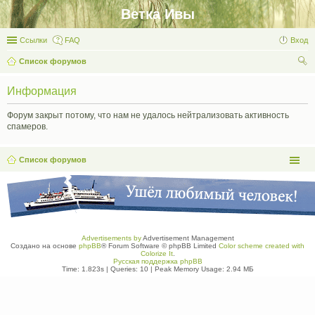
Ветка Ивы
Ссылки
FAQ
Вход
Список форумов
ои
Информация
ск
Форум закрыт потому, что нам не удалось нейтрализовать активность
спамеров.
Список форумов
Advertisements by
Advertisement Management
Создано на основе
phpBB
® Forum Software © phpBB Limited
Color scheme created with
Colorize It
.
Русская поддержка phpBB
Time: 1.823s
|
Queries: 10
| Peak Memory Usage: 2.94 МБ