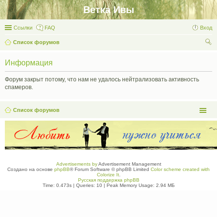
Ветка Ивы
Ссылки
FAQ
Вход
Список форумов
ои
Информация
ск
Форум закрыт потому, что нам не удалось нейтрализовать активность
спамеров.
Список форумов
Advertisements by
Advertisement Management
Создано на основе
phpBB
® Forum Software © phpBB Limited
Color scheme created with
Colorize It
.
Русская поддержка phpBB
Time: 0.473s
|
Queries: 10
| Peak Memory Usage: 2.94 МБ