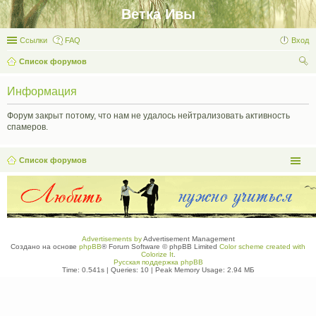
Ветка Ивы
Ссылки
FAQ
Вход
Список форумов
ои
Информация
ск
Форум закрыт потому, что нам не удалось нейтрализовать активность
спамеров.
Список форумов
Advertisements by
Advertisement Management
Создано на основе
phpBB
® Forum Software © phpBB Limited
Color scheme created with
Colorize It
.
Русская поддержка phpBB
Time: 0.541s
|
Queries: 10
| Peak Memory Usage: 2.94 МБ