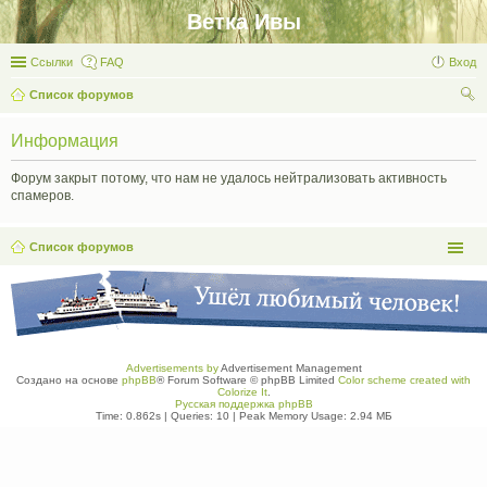
Ветка Ивы
Ссылки
FAQ
Вход
Список форумов
ои
Информация
ск
Форум закрыт потому, что нам не удалось нейтрализовать активность
спамеров.
Список форумов
Advertisements by
Advertisement Management
Создано на основе
phpBB
® Forum Software © phpBB Limited
Color scheme created with
Colorize It
.
Русская поддержка phpBB
Time: 0.862s
|
Queries: 10
| Peak Memory Usage: 2.94 МБ