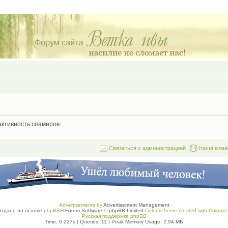
активность спамеров.
Связаться с администрацией
Наша кома
Advertisements by
Advertisement Management
оздано на основе
phpBB
® Forum Software © phpBB Limited
Color scheme created with Colorize 
Русская поддержка phpBB
Time: 0.227s
|
Queries: 11
| Peak Memory Usage: 2.94 МБ