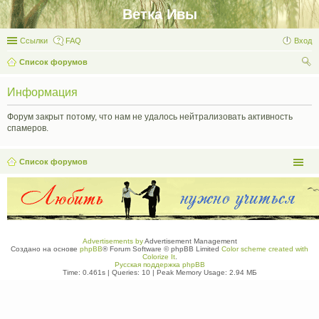
Ветка Ивы
Ссылки
FAQ
Вход
Список форумов
ои
Информация
ск
Форум закрыт потому, что нам не удалось нейтрализовать активность
спамеров.
Список форумов
Advertisements by
Advertisement Management
Создано на основе
phpBB
® Forum Software © phpBB Limited
Color scheme created with
Colorize It
.
Русская поддержка phpBB
Time: 0.461s
|
Queries: 10
| Peak Memory Usage: 2.94 МБ