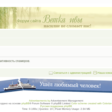
активность спамеров.
Связаться с администрацией
Наша кома
Advertisements by
Advertisement Management
оздано на основе
phpBB
® Forum Software © phpBB Limited
Color scheme created with Colorize 
Русская поддержка phpBB
Time: 0.168s
|
Queries: 10
| Peak Memory Usage: 2.94 МБ