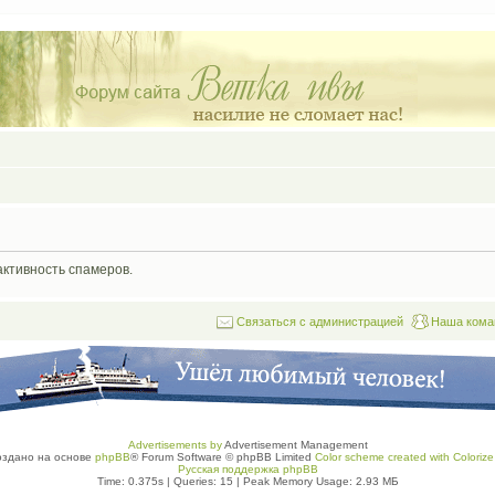
активность спамеров.
Связаться с администрацией
Наша кома
Advertisements by
Advertisement Management
оздано на основе
phpBB
® Forum Software © phpBB Limited
Color scheme created with Colorize 
Русская поддержка phpBB
Time: 0.375s
|
Queries: 15
| Peak Memory Usage: 2.93 МБ