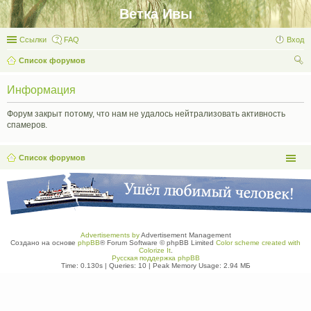
Ветка Ивы
Ссылки
FAQ
Вход
Список форумов
ои
Информация
ск
Форум закрыт потому, что нам не удалось нейтрализовать активность
спамеров.
Список форумов
Advertisements by
Advertisement Management
Создано на основе
phpBB
® Forum Software © phpBB Limited
Color scheme created with
Colorize It
.
Русская поддержка phpBB
Time: 0.130s
|
Queries: 10
| Peak Memory Usage: 2.94 МБ