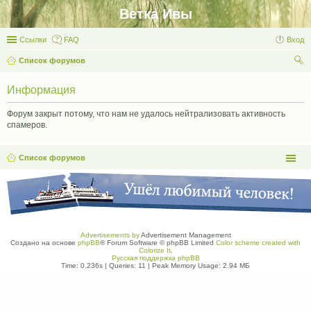
Ветка Ивы
Ссылки
FAQ
Вход
Список форумов
ои
Информация
ск
Форум закрыт потому, что нам не удалось нейтрализовать активность
спамеров.
Список форумов
Advertisements by
Advertisement Management
Создано на основе
phpBB
® Forum Software © phpBB Limited
Color scheme created with
Colorize It
.
Русская поддержка phpBB
Time: 0.236s
|
Queries: 11
| Peak Memory Usage: 2.94 МБ