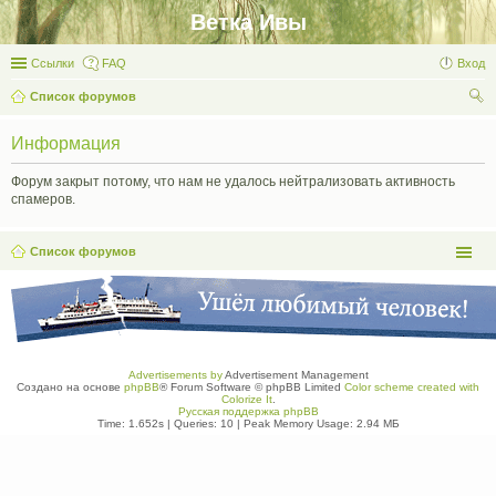
Ветка Ивы
Ссылки
FAQ
Вход
Список форумов
ои
Информация
ск
Форум закрыт потому, что нам не удалось нейтрализовать активность
спамеров.
Список форумов
Advertisements by
Advertisement Management
Создано на основе
phpBB
® Forum Software © phpBB Limited
Color scheme created with
Colorize It
.
Русская поддержка phpBB
Time: 1.652s
|
Queries: 10
| Peak Memory Usage: 2.94 МБ