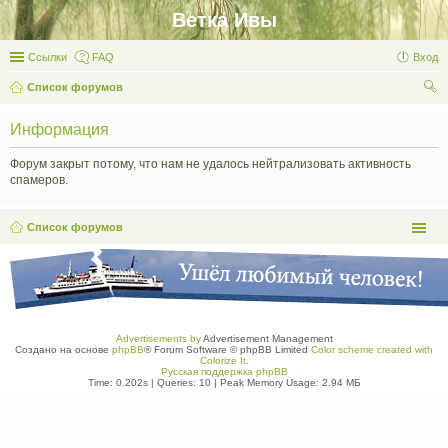
Ветка Ивы
Ссылки
FAQ
Вход
Список форумов
ои
Информация
ск
Форум закрыт потому, что нам не удалось нейтрализовать активность
спамеров.
Список форумов
Advertisements by
Advertisement Management
Создано на основе
phpBB
® Forum Software © phpBB Limited
Color scheme created with
Colorize It
.
Русская поддержка phpBB
Time: 0.202s
|
Queries: 10
| Peak Memory Usage: 2.94 МБ