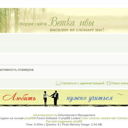
активность спамеров.
Связаться с администрацией
Наша кома
Advertisements by
Advertisement Management
оздано на основе
phpBB
® Forum Software © phpBB Limited
Color scheme created with Colorize 
Русская поддержка phpBB
Time: 0.054s
|
Queries: 8
| Peak Memory Usage: 2.94 МБ