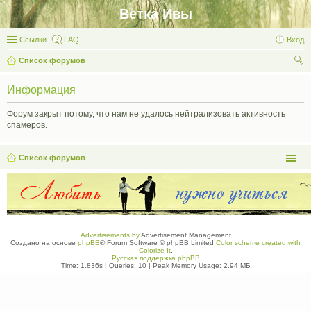
Ветка Ивы
Ссылки
FAQ
Вход
Список форумов
ои
Информация
ск
Форум закрыт потому, что нам не удалось нейтрализовать активность
спамеров.
Список форумов
Advertisements by
Advertisement Management
Создано на основе
phpBB
® Forum Software © phpBB Limited
Color scheme created with
Colorize It
.
Русская поддержка phpBB
Time: 1.836s
|
Queries: 10
| Peak Memory Usage: 2.94 МБ