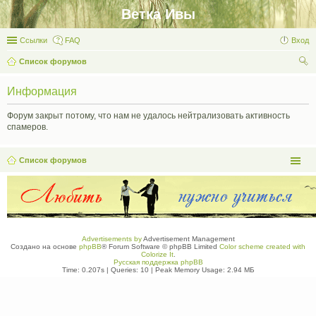
Ветка Ивы
Ссылки
FAQ
Вход
Список форумов
ои
Информация
ск
Форум закрыт потому, что нам не удалось нейтрализовать активность
спамеров.
Список форумов
Advertisements by
Advertisement Management
Создано на основе
phpBB
® Forum Software © phpBB Limited
Color scheme created with
Colorize It
.
Русская поддержка phpBB
Time: 0.207s
|
Queries: 10
| Peak Memory Usage: 2.94 МБ