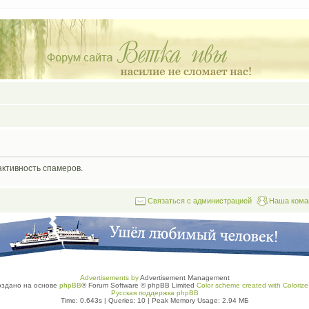
активность спамеров.
Связаться с администрацией
Наша кома
Advertisements by
Advertisement Management
оздано на основе
phpBB
® Forum Software © phpBB Limited
Color scheme created with Colorize 
Русская поддержка phpBB
Time: 0.643s
|
Queries: 10
| Peak Memory Usage: 2.94 МБ