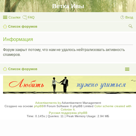
Ветка Ивы
Ссылки
FAQ
Вход
Список форумов
ои
Информация
ск
Форум закрыт потому, что нам не удалось нейтрализовать активность
спамеров.
Список форумов
Advertisements by
Advertisement Management
Создано на основе
phpBB
® Forum Software © phpBB Limited
Color scheme created with
Colorize It
.
Русская поддержка phpBB
Time: 0.145s
|
Queries: 11
| Peak Memory Usage: 2.94 МБ