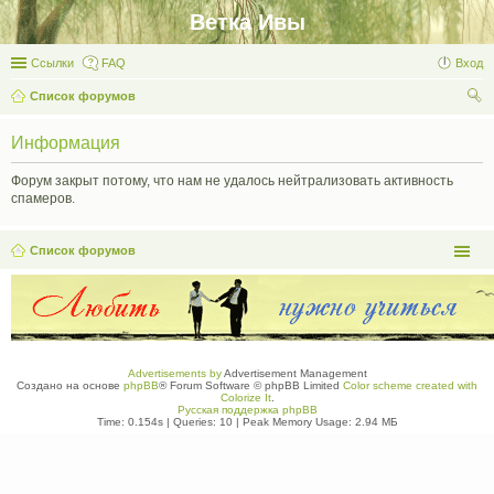
Ветка Ивы
Ссылки
FAQ
Вход
Список форумов
ои
Информация
ск
Форум закрыт потому, что нам не удалось нейтрализовать активность
спамеров.
Список форумов
Advertisements by
Advertisement Management
Создано на основе
phpBB
® Forum Software © phpBB Limited
Color scheme created with
Colorize It
.
Русская поддержка phpBB
Time: 0.154s
|
Queries: 10
| Peak Memory Usage: 2.94 МБ