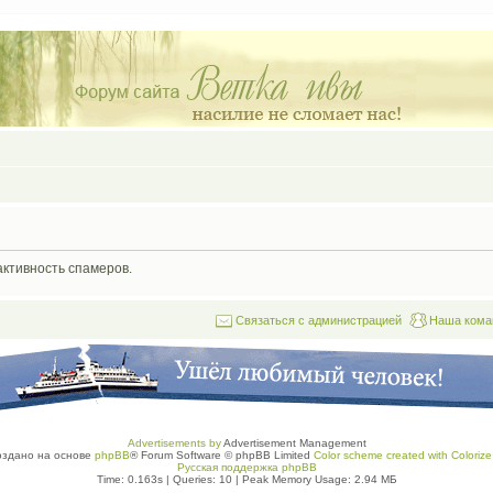
активность спамеров.
Связаться с администрацией
Наша кома
Advertisements by
Advertisement Management
оздано на основе
phpBB
® Forum Software © phpBB Limited
Color scheme created with Colorize 
Русская поддержка phpBB
Time: 0.163s
|
Queries: 10
| Peak Memory Usage: 2.94 МБ