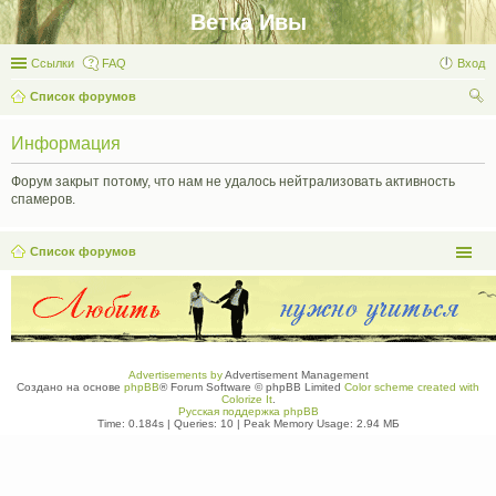
Ветка Ивы
Ссылки
FAQ
Вход
Список форумов
ои
Информация
ск
Форум закрыт потому, что нам не удалось нейтрализовать активность
спамеров.
Список форумов
Advertisements by
Advertisement Management
Создано на основе
phpBB
® Forum Software © phpBB Limited
Color scheme created with
Colorize It
.
Русская поддержка phpBB
Time: 0.184s
|
Queries: 10
| Peak Memory Usage: 2.94 МБ