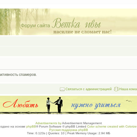
активность спамеров.
Связаться с администрацией
Наша кома
Advertisements by
Advertisement Management
оздано на основе
phpBB
® Forum Software © phpBB Limited
Color scheme created with Colorize 
Русская поддержка phpBB
Time: 0.123s
|
Queries: 10
| Peak Memory Usage: 2.94 МБ