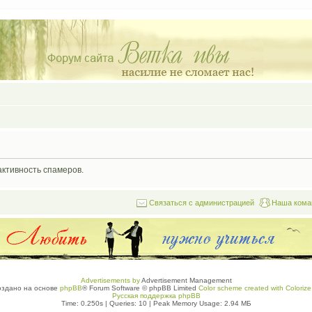
активность спамеров.
Связаться с администрацией
Наша кома
Advertisements by
Advertisement Management
оздано на основе
phpBB
® Forum Software © phpBB Limited
Color scheme created with Colorize 
Русская поддержка phpBB
Time: 0.250s
|
Queries: 10
| Peak Memory Usage: 2.94 МБ