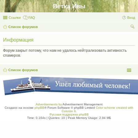
Ветка Ивы
Ссылки
FAQ
Вход
Список форумов
ои
Информация
ск
Форум закрыт потому, что нам не удалось нейтрализовать активность
спамеров.
Список форумов
Advertisements by
Advertisement Management
Создано на основе
phpBB
® Forum Software © phpBB Limited
Color scheme created with
Colorize It
.
Русская поддержка phpBB
Time: 0.164s
|
Queries: 10
| Peak Memory Usage: 2.94 МБ