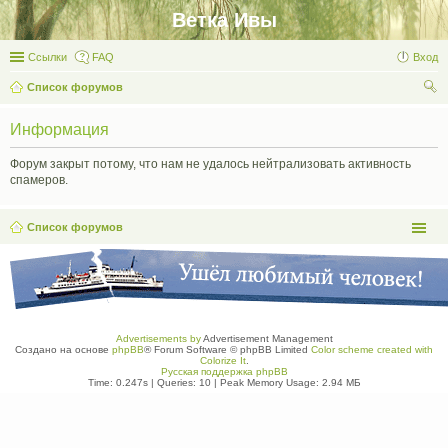
Ветка Ивы
Ссылки
FAQ
Вход
Список форумов
ои
Информация
ск
Форум закрыт потому, что нам не удалось нейтрализовать активность
спамеров.
Список форумов
Advertisements by
Advertisement Management
Создано на основе
phpBB
® Forum Software © phpBB Limited
Color scheme created with
Colorize It
.
Русская поддержка phpBB
Time: 0.247s
|
Queries: 10
| Peak Memory Usage: 2.94 МБ